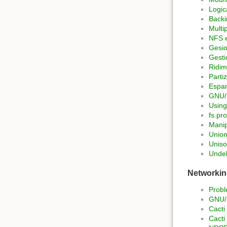
Logic
Backi
Multi
NFS e
Gesio
Gesti
Ridim
Parti
Espan
GNU/L
Using
fs.pr
Manip
Union
Unis
Undel
Networki
Prob
GNU/L
Cacti
Cacti