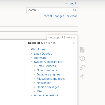
Log In
Recent Changes
Sitemap
doc:appunti:linux:start
Table of Contents
GNU/Linux
Linux Desktop
Hardware
System Administration
Email Services
Other Daemons
Database engines
Filesystems and disks
Networking
Debian packages
Misc
Appunti per lezioni