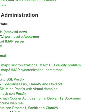
nate
Administration
vices
s (amavisd-new)
V, permessi e Apparmor
ot IMAP server
m
mail
neimap3 sincronizzazione IMAP: UID validity problem
neimap3 IMAP syncronization: nametrans
x
rto SSL Postfix
ix, SpamAssassin, ClamAV and Dovecot
KIM on Postfix with virtual domains
heck con Postfix
ix with Courier Authdaemon in Debian 12 Bookworm
dcube web mail
irus con Procmail, Sanitizer e ClamAV