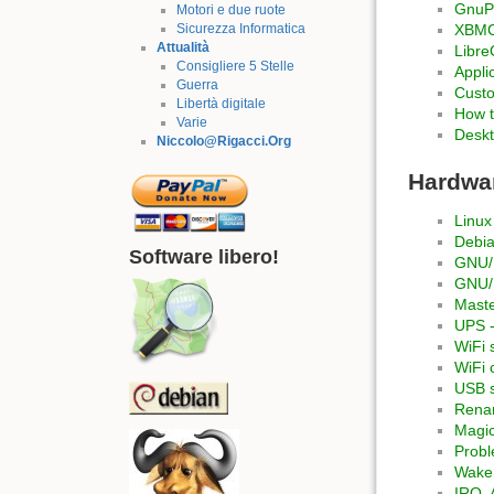
GnuP
Motori e due ruote
Sicurezza Informatica
XBMC
Attualità
Libre
Consigliere 5 Stelle
Appli
Guerra
Custo
Libertà digitale
How t
Varie
Deskt
Niccolo@Rigacci.Org
Hardwa
Linux
Debia
Software libero!
GNU/L
GNU/L
Maste
UPS -
WiFi 
WiFi 
USB s
Renam
Magi
Probl
Wake
IRQ, 