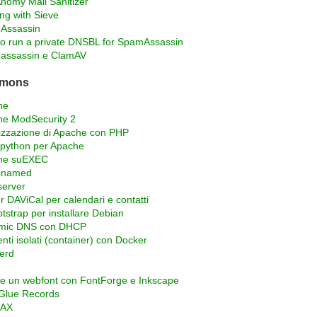
nomy Mail Sanitizer
ing with Sieve
Assassin
o run a private DNSBL for SpamAssassin
assassin e ClamAV
emons
he
e ModSecurity 2
izzazione di Apache con PHP
python per Apache
he suEXEC
 named
erver
r DAViCal per calendari e contatti
tstrap per installare Debian
mic DNS con DHCP
nti isolati (container) con Docker
erd
e un webfont con FontForge e Inkscape
Glue Records
FAX