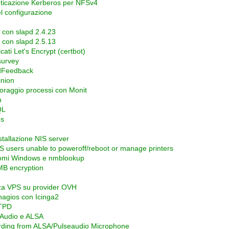
ticazione Kerberos per NFSv4
l configurazione
con slapd 2.4.23
con slapd 2.5.13
icati Let's Encrypt (certbot)
survey
idFeedback
nion
oraggio processi con Monit
n
QL
os
stallazione NIS server
S users unable to poweroff/reboot or manage printers
mi Windows e nmblookup
B encryption
za VPS su provider OVH
agios con Icinga2
TPD
Audio e ALSA
ding from ALSA/Pulseaudio Microphone