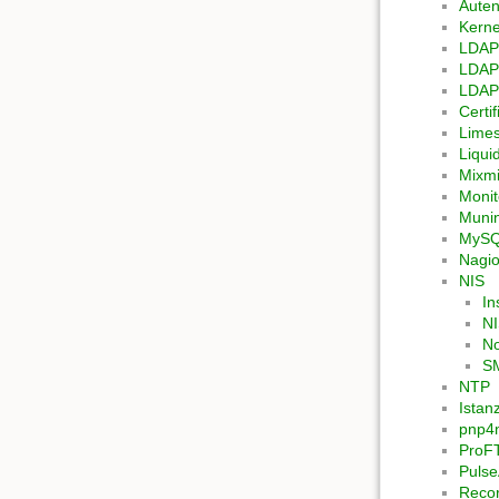
Auten
Kerne
LDAP
LDAP 
LDAP 
Certif
Lime
Liqu
Mixmi
Monit
Muni
MyS
Nagi
NIS
In
NI
No
SM
NTP
Istan
pnp4n
ProF
Pulse
Recor