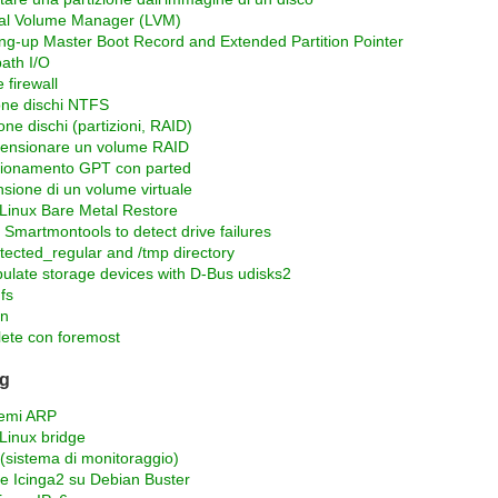
al Volume Manager (LVM)
ng-up Master Boot Record and Extended Partition Pointer
path I/O
 firewall
ne dischi NTFS
one dischi (partizioni, RAID)
ensionare un volume RAID
zionamento GPT con parted
sione di un volume virtuale
inux Bare Metal Restore
 Smartmontools to detect drive failures
otected_regular and /tmp directory
ulate storage devices with D-Bus udisks2
fs
on
ete con foremost
ng
lemi ARP
inux bridge
 (sistema di monitoraggio)
 e Icinga2 su Debian Buster