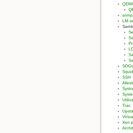
QEM
QE
snmp
LM-s
Samb
Se
Sa
Pr
L
Sa
Sa
SOG
Squi
SSH
Alles
Syslo
Syst
Utiliz
Trac
Upsta
Virtu
Xen p
Archi