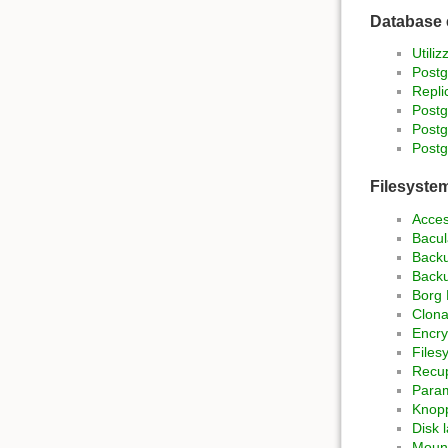
Database 
Utili
Postg
Repli
Postg
Postg
Postg
Filesyste
Acces
Bacul
Back
Backu
Borg
Clona
Encry
Filesy
Recup
Param
Knopp
Disk 
Mount