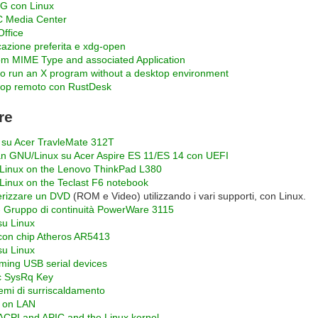
G con Linux
 Media Center
Office
cazione preferita e xdg-open
m MIME Type and associated Application
o run an X program without a desktop environment
op remoto con RustDesk
re
 su Acer TravleMate 312T
n GNU/Linux su Acer Aspire ES 11/ES 14 con UEFI
inux on the Lenovo ThinkPad L380
inux on the Teclast F6 notebook
rizzare un DVD
(ROM e Video) utilizzando i vari supporti, con Linux.
 Gruppo di continuità PowerWare 3115
su Linux
con chip Atheros AR5413
u Linux
ing USB serial devices
c SysRq Key
emi di surriscaldamento
 on LAN
ACPI and APIC and the Linux kernel