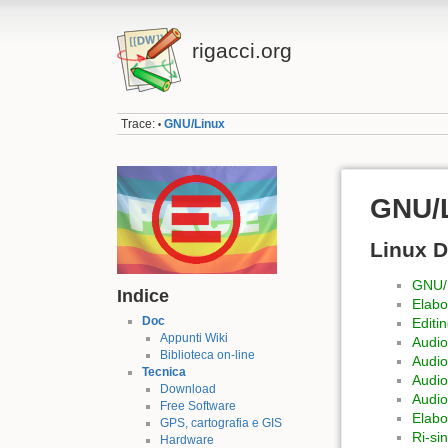
rigacci.org
Trace:
GNU/Linux
•
GNU/
Linux 
GNU/L
Indice
Elabo
Doc
Editi
Appunti Wiki
Audio
Biblioteca on-line
Audio
Tecnica
Audio
Download
Audio
Free Software
Elabo
GPS, cartografia e GIS
Ri-si
Hardware