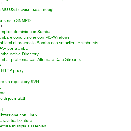
U
MU USB device passthrough
ensors e SNMPD
a
mplice dominio con Samba
mba e condivisione con MS-Windows
oblemi di protocollo Samba con smbclient e smbnetfs
DAP per Samba
mba Active Directory
mba: problema con Alternate Data Streams
o
d HTTP proxy
tire un repository SVN
g
emd
zo di journalctl
rt
alizzazione con Linux
aravirtualizzatore
tettura multipla su Debian