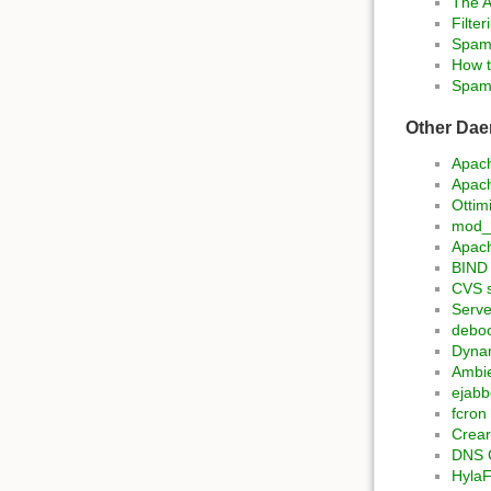
The A
Filter
Spam
How t
Spam
Other Da
Apac
Apach
Ottim
mod_
Apac
BIND
CVS s
Serve
deboo
Dyna
Ambie
ejabb
fcron
Crear
DNS 
Hyla