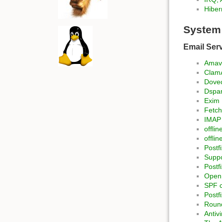
Hiber
System 
Email Ser
Amavi
ClamA
Dovec
Dspa
Exim
Fetch
IMAP
offli
offli
Postfi
Suppo
Postf
OpenD
SPF c
Postf
Roun
Antiv