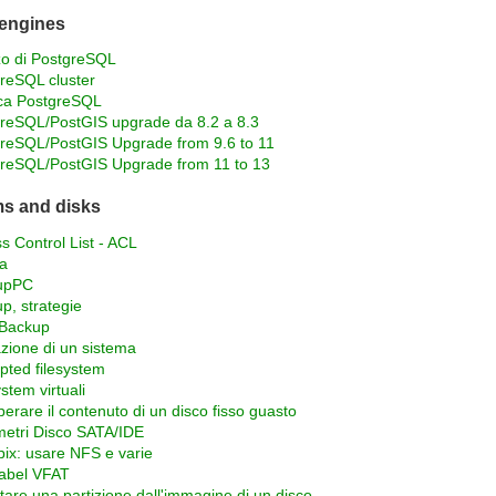
engines
zzo di PostgreSQL
reSQL cluster
ca PostgreSQL
reSQL/PostGIS upgrade da 8.2 a 8.3
reSQL/PostGIS Upgrade from 9.6 to 11
reSQL/PostGIS Upgrade from 11 to 13
ms and disks
s Control List - ACL
a
upPC
p, strategie
 Backup
zione di un sistema
pted filesystem
stem virtuali
erare il contenuto di un disco fisso guasto
etri Disco SATA/IDE
ix: usare NFS e varie
label VFAT
are una partizione dall'immagine di un disco