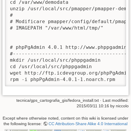
cd /var/www/demodata

unzip /usr/local/src/pmapper/pmapper-demod
#

# Modificare pmapper/config/default/pmappe
# IMAGEPATH "/var/www/html/tmp/"

# phpPgAdmin 4.0.1 http://www.phppgadmin.o
#-----------------------------------------
mkdir /usr/local/src/phppgadmin

cd /usr/local/src/phppgadmin

wget http://ftp.icdevgroup.org/phpPgAdmin
rpm -i phpPgAdmin-4.0.1-1.noarch.rpm
tecnica/gps_cartografia_gis/fedora_install.txt
· Last modified:
2015/03/11 10:16
by
niccolo
Except where otherwise noted, content on this wiki is licensed under
the following license:
CC Attribution-Share Alike 4.0 International