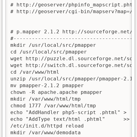
# http://geoserver/phpinfo_mapscript.phtml
# http://geoserver/cgi-bin/mapserv?map=/v
# p.mapper 2.1.2 http://sourceforge.net/pr
#-----------------------------------------
mkdir /usr/local/src/pmapper

cd /usr/local/src/pmapper

wget http://puzzle.dl.sourceforge.net/sou
wget http://switch.dl.sourceforge.net/sou
cd /var/www/html

unzip /usr/local/src/pmapper/pmapper-2.1.2
mv pmapper-2.1.2 pmapper

chown -R apache.apache pmapper

mkdir /var/www/html/tmp

chmod 1777 /var/www/html/tmp

echo "AddHandler php5-script .phtml" >  /
echo "AddType text/html .phtml"      >> /
/etc/init.d/httpd reload

mkdir /var/www/demodata
