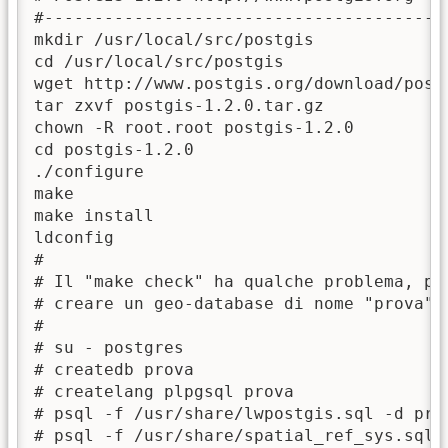
#-----------------------------------------
mkdir /usr/local/src/postgis

cd /usr/local/src/postgis

wget http://www.postgis.org/download/postg
tar zxvf postgis-1.2.0.tar.gz

chown -R root.root postgis-1.2.0

cd postgis-1.2.0

./configure

make

make install

ldconfig

#

# Il "make check" ha qualche problema, pro
# creare un geo-database di nome "prova" c
#

# su - postgres

# createdb prova

# createlang plpgsql prova

# psql -f /usr/share/lwpostgis.sql -d prov
# psql -f /usr/share/spatial_ref_sys.sql -