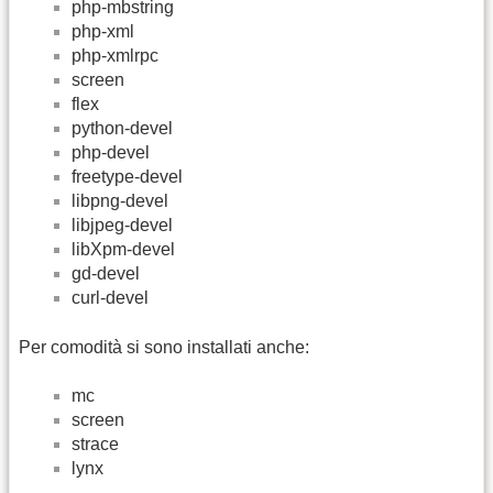
php-mbstring
php-xml
php-xmlrpc
screen
flex
python-devel
php-devel
freetype-devel
libpng-devel
libjpeg-devel
libXpm-devel
gd-devel
curl-devel
Per comodità si sono installati anche:
mc
screen
strace
lynx