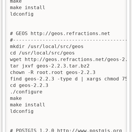
make

make install

ldconfig

# GEOS http://geos.refractions.net

#-----------------------------------------
mkdir /usr/local/src/geos

cd /usr/local/src/geos

wget http://geos.refractions.net/geos-2.2.
tar jxvf geos-2.2.3.tar.bz2

chown -R root.root geos-2.2.3

find geos-2.2.3 -type d | xargs chmod 755

cd geos-2.2.3

./configure

make

make install

ldconfig

# POSTGIS 1.2.0 http://www.postgis.org
