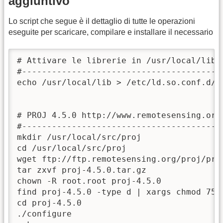
aggiuntivo
Lo script che segue è il dettaglio di tutte le operazioni
eseguite per scaricare, compilare e installare il necessario
# Attivare le librerie in /usr/local/lib

#-----------------------------------------
echo /usr/local/lib > /etc/ld.so.conf.d/lo
# PROJ 4.5.0 http://www.remotesensing.org/
#-----------------------------------------
mkdir /usr/local/src/proj

cd /usr/local/src/proj

wget ftp://ftp.remotesensing.org/proj/proj
tar zxvf proj-4.5.0.tar.gz

chown -R root.root proj-4.5.0

find proj-4.5.0 -type d | xargs chmod 755

cd proj-4.5.0

./configure
