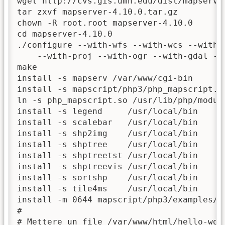
wget http://cvs.gis.umn.edu/dist/mapserver
tar zxvf mapserver-4.10.0.tar.gz

chown -R root.root mapserver-4.10.0

cd mapserver-4.10.0

./configure --with-wfs --with-wcs --with-w
    --with-proj --with-ogr --with-gdal --
make

install -s mapserv /var/www/cgi-bin

install -s mapscript/php3/php_mapscript.so
ln -s php_mapscript.so /usr/lib/php/module
install -s legend     /usr/local/bin

install -s scalebar   /usr/local/bin

install -s shp2img    /usr/local/bin

install -s shptree    /usr/local/bin

install -s shptreetst /usr/local/bin

install -s shptreevis /usr/local/bin

install -s sortshp    /usr/local/bin

install -s tile4ms    /usr/local/bin

install -m 0644 mapscript/php3/examples/p
#

# Mettere un file /var/www/html/hello-worl