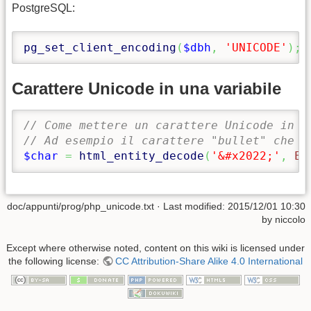
PostgreSQL:
pg_set_client_encoding
(
$dbh
,
'UNICODE'
)
;
Carattere Unicode in una variabile
// Come mettere un carattere Unicode in u
// Ad esempio il carattere "bullet" che h
$char
=
html_entity_decode
(
'&#x2022;'
,
EN
doc/appunti/prog/php_unicode.txt
· Last modified:
2015/12/01 10:30
by
niccolo
Except where otherwise noted, content on this wiki is licensed under
the following license:
CC Attribution-Share Alike 4.0 International