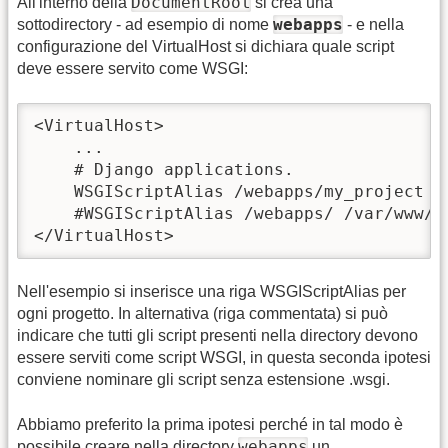
DocumentRoot
All'interno della
si crea una
webapps
sottodirectory - ad esempio di nome
- e nella
configurazione del VirtualHost si dichiara quale script
deve essere servito come WSGI:
<VirtualHost>

    ...

    # Django applications.

    WSGIScriptAlias /webapps/my_project /
    #WSGIScriptAlias /webapps/ /var/www/Vi
</VirtualHost>
Nell'esempio si inserisce una riga WSGIScriptAlias per
ogni progetto. In alternativa (riga commentata) si può
indicare che tutti gli script presenti nella directory devono
essere serviti come script WSGI, in questa seconda ipotesi
conviene nominare gli script senza estensione .wsgi.
Abbiamo preferito la prima ipotesi perché in tal modo è
webapps
possibile creare nella directory
un