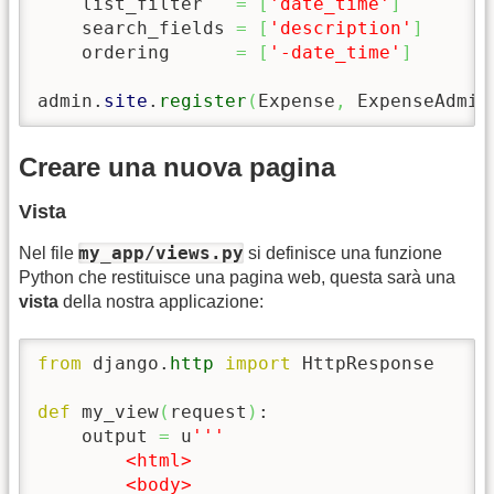
    list_filter   
=
[
'date_time'
]
    search_fields 
=
[
'description'
]
    ordering      
=
[
'-date_time'
]
admin.
site
.
register
(
Expense
,
 ExpenseAdmin
Creare una nuova pagina
Vista
my_app/views.py
Nel file
si definisce una funzione
Python che restituisce una pagina web, questa sarà una
vista
della nostra applicazione:
from
 django.
http
import
 HttpResponse

def
 my_view
(
request
)
:

    output 
=
 u
'''

        <html>

        <body>
