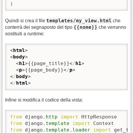
)
templates/my_view.html
Quindi si crea il file
che
{{nome}}
conterrà dei segnaposto del tipo
che verranno
sostituiti a runtime:
<
html
>
<
body
>
<
h1
>
{{page_title}}
<
/
h1
>
<
p
>
{{page_body}}
<
/
p
>
<
/
body
>
<
/
html
>
Infine si modifica il codice della vista:
from
 django.
http
import
from
 django.
template
import
from
 django.
template
.
loader
import
 get_te