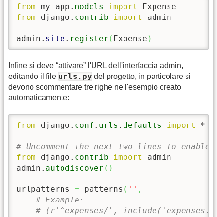
from
 my_app.
models
import
from
 django.
contrib
import
 admin

admin.
site
.
register
(
Expense
)
Infine si deve “attivare” l'
URL
dell'interfaccia admin,
urls.py
editando il file
del progetto, in particolare si
devono scommentare tre righe nell'esempio creato
automaticamente:
from
 django.
conf
.
urls
.
defaults
import
 *

# Uncomment the next two lines to enable 
from
 django.
contrib
import
 admin

admin.
autodiscover
(
)
urlpatterns 
=
 patterns
(
''
,
# Example:
# (r'^expenses/', include('expenses.f