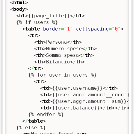
<
html
>
<
body
>
<
h1
>
{{page_title}}
<
/
h1
>
  {% if users %}

<
table
border
=
"1"
cellspacing
=
"0"
>
<
tr
>
<
th
>
Persona
<
/
th
>
<
th
>
Numero spese
<
/
th
>
<
th
>
Somma spesa
<
/
th
>
<
th
>
Bilancio
<
/
th
>
<
/
tr
>
      {% for user in users %}

<
tr
>
<
td
>
{{user.username}}
<
/
td
>
<
td
>
{{user.aggr.amount__count}}
<
td
>
{{user.aggr.amount__sum}}
<
/
<
td
>
{{user.balance}}
<
/
td
><
/
tr
>
      {% endfor %}

<
/
table
>
  {% else %}
