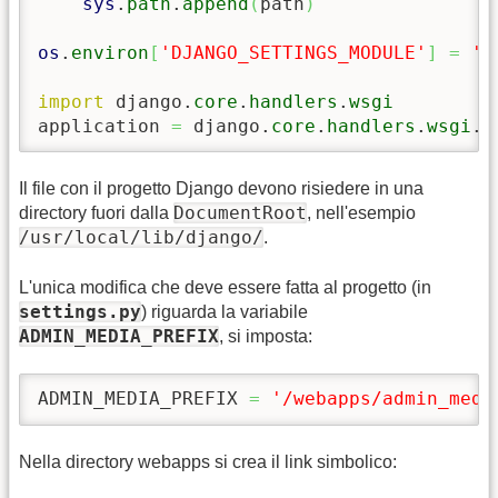
sys
.
path
.
append
(
path
)
os
.
environ
[
'DJANGO_SETTINGS_MODULE'
]
=
'm
import
 django.
core
.
handlers
.
wsgi
application 
=
 django.
core
.
handlers
.
wsgi
.
W
Il file con il progetto Django devono risiedere in una
DocumentRoot
directory fuori dalla
, nell'esempio
/usr/local/lib/django/
.
L'unica modifica che deve essere fatta al progetto (in
settings.py
) riguarda la variabile
ADMIN_MEDIA_PREFIX
, si imposta:
ADMIN_MEDIA_PREFIX 
=
'/webapps/admin_medi
Nella directory webapps si crea il link simbolico: