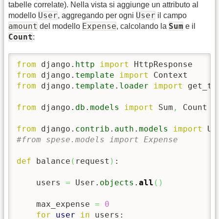
tabelle correlate). Nella vista si aggiunge un attributo al
User
User
modello
, aggregando per ogni
il campo
amount
Expense
Sum
del modello
, calcolando la
e il
Count
:
from
 django.
http
import
from
 django.
template
import
from
 django.
template
.
loader
import
 get_te
from
 django.
db
.
models
import
 Sum
,
 Count

from
 django.
contrib
.
auth
.
models
import
#from spese.models import Expense
def
 balance
(
request
)
:

    users 
=
 User.
objects
.
all
(
)
    max_expense 
=
0
for
user
in
 users:
