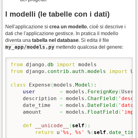
I modelli (le tabelle con i dati)
Nell'applicazione si
crea un modello
, cioè si descrive i
dati che l'applicazione gestisce. In pratica il modello
diventa una
tabella nel database
. Si edita il file
my_app/models.py
mettendo qualcosa del genere:
from
 django.
db
import
from
 django.
contrib
.
auth
.
models
import
 Use
class
 Expense
(
models.
Model
)
:

user
=
 models.
ForeignKey
(
User
,
    description 
=
 models.
CharField
(
'descr
    date_time   
=
 models.
DateField
(
'data'
    amount      
=
 models.
FloatField
(
'impo
def
__unicode__
(
self
)
:

return
 u
'%s, %s'
 %
(
self
.
date_time