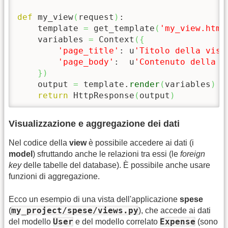
def
 my_view
(
request
)
:

    template 
=
 get_template
(
'my_view.html
    variables 
=
 Context
(
{
'page_title'
: u
'Titolo della vist
'page_body'
:  u
'Contenuto della p
}
)
    output 
=
 template.
render
(
variables
)
return
 HttpResponse
(
output
)
Visualizzazione e aggregazione dei dati
Nel codice della
view
è possibile accedere ai dati (i
model
) sfruttando anche le relazioni tra essi (le
foreign
key
delle tabelle del database). È possibile anche usare
funzioni di aggregazione.
Ecco un esempio di una vista dell'applicazione
spese
my_project/spese/views.py
(
), che accede ai dati
User
Expense
del modello
e del modello correlato
(sono