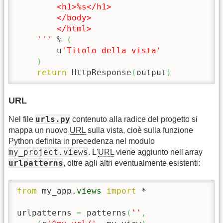
        <h1>%s</h1>

        </body>       

        </html>

    '''
 % 
(
        u
'Titolo della vista'
)
return
 HttpResponse
(
output
)
URL
urls.py
Nel file
contenuto alla radice del progetto si
mappa un nuovo
URL
sulla vista, cioè sulla funzione
Python definita in precedenza nel modulo
my_project.views
. L'
URL
viene aggiunto nell'array
urlpatterns
, oltre agli altri eventualmente esistenti:
from
 my_app.
views
import
 *

urlpatterns 
=
 patterns
(
''
,