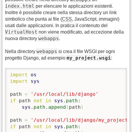
index.html
per elencare le applicazioni esistenti.
Inoltre è possibile creare nella stessa directory un link
simbolico che punta ai file (
CSS
, JavaScript, immagini)
usati dalle applicazioni. In pratica il contenuto del
VirtualHost
non viene modificato, ad eccezione della
webapps
nuova directory
.
webapps
Nella directory
si crea il file WSGI per ogni
my_project.wsgi
progetto Django, ad esempio
:
import
os
import
sys
path 
=
'/usr/local/lib/django'
if
 path 
not
in
sys
.
path
:

sys
.
path
.
append
(
path
)
path 
=
'/usr/local/lib/django/my_project'
if
 path 
not
in
sys
.
path
:
