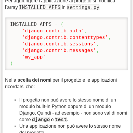
Per aggiungere l'applicazione al progetto si modifica
INSTALLED_APPS
settings.py
l'array
in
:
INSTALLED_APPS 
=
(
'django.contrib.auth'
,
'django.contrib.contenttypes'
,
'django.contrib.sessions'
,
'django.contrib.messages'
,
'my_app'
)
Nella
scelta dei nomi
per il progetto e le applicazioni
ricordarsi che:
Il progetto non può avere lo stesso nome di un
modulo built-in Python oppure di un modulo
Django. Quindi - ad esempio - non sono validi nomi
django
test
come
o
.
Una applicazione non può avere lo stesso nome
del progetto.