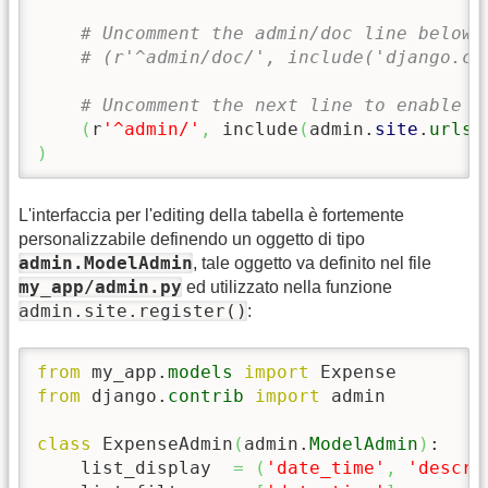
# Uncomment the admin/doc line below 
# (r'^admin/doc/', include('django.co
# Uncomment the next line to enable t
(
r
'^admin/'
,
 include
(
admin.
site
.
urls
)
)
L'interfaccia per l'editing della tabella è fortemente
personalizzabile definendo un oggetto di tipo
admin.ModelAdmin
, tale oggetto va definito nel file
my_app/admin.py
ed utilizzato nella funzione
admin.site.register()
:
from
 my_app.
models
import
from
 django.
contrib
import
 admin

class
 ExpenseAdmin
(
admin.
ModelAdmin
)
:

    list_display  
=
(
'date_time'
,
'descri