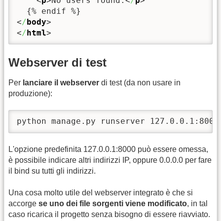
<
p
>
No users found.
<
/
p
>
<
/
body
>
<
/
html
>
Webserver di test
Per
lanciare il webserver
di test (da non usare in
produzione):
python manage.py runserver 127.0.0.1:8000
L'opzione predefinita 127.0.0.1:8000 può essere omessa,
è possibile indicare altri indirizzi IP, oppure 0.0.0.0 per fare
il bind su tutti gli indirizzi.
Una cosa molto utile del webserver integrato è che si
accorge
se uno dei file sorgenti viene modificato
, in tal
caso ricarica il progetto senza bisogno di essere riavviato.