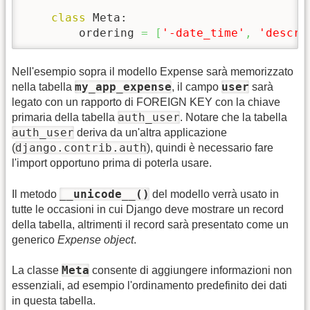
class
 Meta:

        ordering 
=
[
'-date_time'
,
'descri
Nell'esempio sopra il modello Expense sarà memorizzato
my_app_expense
user
nella tabella
, il campo
sarà
legato con un rapporto di FOREIGN KEY con la chiave
auth_user
primaria della tabella
. Notare che la tabella
auth_user
deriva da un'altra applicazione
django.contrib.auth
(
), quindi è necessario fare
l'import opportuno prima di poterla usare.
__unicode__()
Il metodo
del modello verrà usato in
tutte le occasioni in cui Django deve mostrare un record
della tabella, altrimenti il record sarà presentato come un
generico
Expense object
.
Meta
La classe
consente di aggiungere informazioni non
essenziali, ad esempio l'ordinamento predefinito dei dati
in questa tabella.