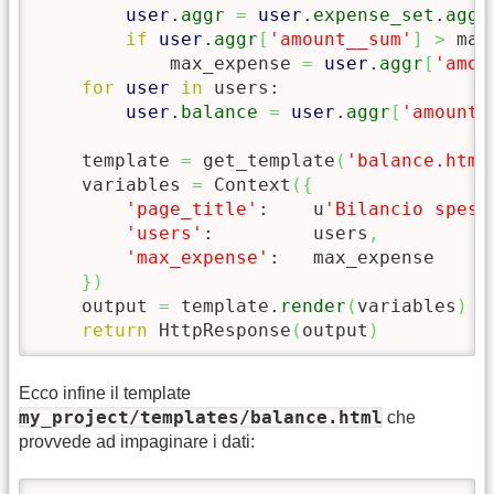
user
.
aggr
=
user
.
expense_set
.
aggr
if
user
.
aggr
[
'amount__sum'
]
>
 max
            max_expense 
=
user
.
aggr
[
'amou
for
user
in
 users:

user
.
balance
=
user
.
aggr
[
'amount_
    template 
=
 get_template
(
'balance.html
    variables 
=
 Context
(
{
'page_title'
:    u
'Bilancio spese
'users'
:         users
,
'max_expense'
:   max_expense

}
)
    output 
=
 template.
render
(
variables
)
return
 HttpResponse
(
output
)
Ecco infine il template
my_project/templates/balance.html
che
provvede ad impaginare i dati: