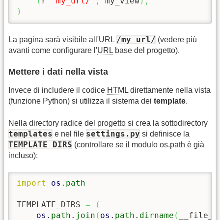
(
r
'^my_url/'
,
 my_view
)
,
)
/my_url/
La pagina sarà visibile all'
URL
(vedere più
avanti come configurare l'
URL
base del progetto).
Mettere i dati nella vista
Invece di includere il codice
HTML
direttamente nella vista
(funzione Python) si utilizza il sistema dei
template
.
Nella directory radice del progetto si crea la sottodirectory
templates
settings.py
e nel file
si definisce la
TEMPLATE_DIRS
(controllare se il modulo os.path è già
incluso):
import
os
.
path
TEMPLATE_DIRS 
=
(
os
.
path
.
join
(
os
.
path
.
dirname
(
__file__